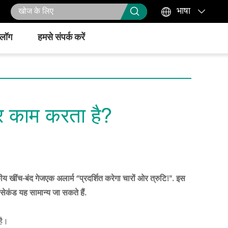



भाषा
्लॉग
हमसे संपर्क करें
टर काम करता है?
कीय खींच-बंद गेज
एक अलार्म “प्रदर्शित करेगा चारों ओर त्रुटि!". इस
सेकंड यह सामान्य जा सकते हैं.
है।