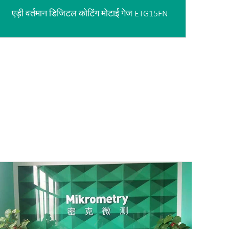
एड़ी वर्तमान डिजिटल कोटिंग मोटाई गेज ETG15FN