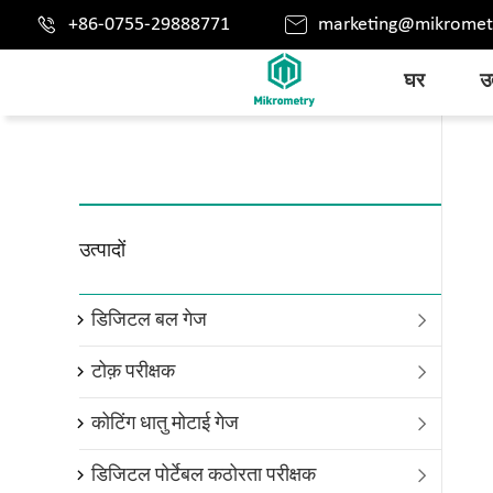


+86-0755-29888771
marketing@mikromet
घर
उत
उत्पादों
डिजिटल बल गेज

टोक़ परीक्षक

कोटिंग धातु मोटाई गेज

डिजिटल पोर्टेबल कठोरता परीक्षक
