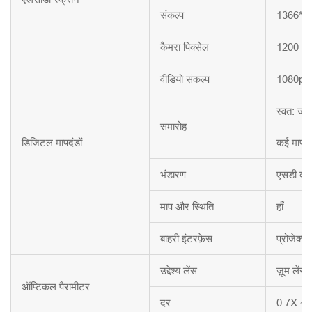
संकल्प
1366*7
कैमरा पिक्सेल
1200 W
वीडियो संकल्प
1080p/6
स्वत: जो
समारोह
डिजिटल मापदंडों
कई माप तर
भंडारण
एसडी कार्
माप और स्थिति
हाँ
बाहरी इंटरफ़ेस
प्रोजेक्ट
उद्देश्य लेंस
ज़ूम लेंस
ऑप्टिकल पैरामीटर
दर
0.7X ~ 