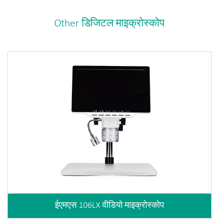
Other डिजिटल माइक्रोस्कोप
ईएमएस 106LX वीडियो माइक्रोस्कोप