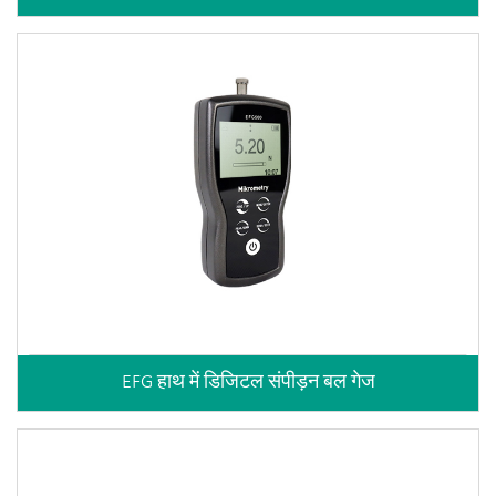
EFG हाथ में डिजिटल संपीड़न बल गेज