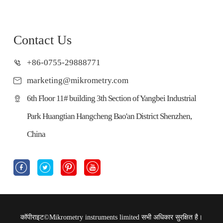
Contact Us
+86-0755-29888771
marketing@mikrometry.com
6th Floor 11# building 3th Section of Yangbei Industrial
Park Huangtian Hangcheng Bao'an District Shenzhen,
China




कॉपीराइट©
Mikrometry instruments limited
सभी अधिकार सुरक्षित है।