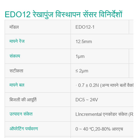
EDO12 रेखापुंज विस्थापन सेंसर विनिर्देशों
मॉडल
EDO12-1
E
12.5mm
मापने
रेंज
1μm
0
संकल्प
सटीकता
≤ 2μm
≤
· 0.7 ± 0.2N (अन्य मापने बलों वैकल्पिक
मापने
बल
बिजली की आपूर्ति
DC5 ~ 24V
LIncremental एनकोडर संकेत (RS
उत्पादन
संकेत
0 ~ 40 ℃,20-80% आरएच
ऑपरेटिंग
पर्यावरण