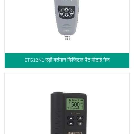
ETG12N1 एड़ी वर्तमान डिजिटल पेंट मोटाई गेज