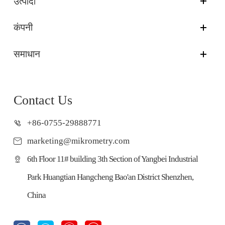
उत्पादों
कंपनी
समाधान
Contact Us
+86-0755-29888771
marketing@mikrometry.com
6th Floor 11# building 3th Section of Yangbei Industrial
Park Huangtian Hangcheng Bao'an District Shenzhen,
China