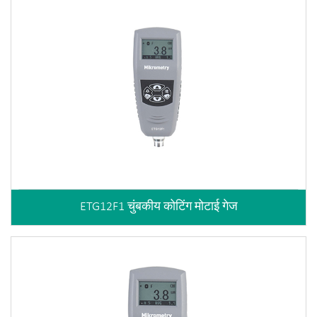
ETG12F1 चुंबकीय कोटिंग मोटाई गेज