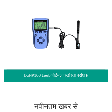
DoHP100 Leeb पोर्टेबल कठोरता परीक्षक
नवीनतम खबर से