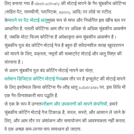
लिए बनाया गया है-destructively की मोटाई मापने के गैर-चुंबकीय कोटिंग्स
(सहित पेंट, तामचीनी, प्लास्टिक, epoxy, आदि) पर लोहे या स्टील.
के
मापने पर पेंट मोटाई धातु
मुख्य रूप से मापा और निर्धारित इस खींच बल पर
आधारित है. पतली कोटिंग्स आम तौर पर अधिक से अधिक चुंबकीय आकर्षण
है, जबकि मोटा फिल्म कोटिंग्स है अपेक्षाकृत कम चुंबकीय आकर्षण है।
चुंबकीय पुल बंद कोटिंग मोटाई गेज है बहुत ही संवेदनशील सतह खुरदरापन
को मापने के लिए, वक्रता, नमूनों की सब्सट्रेट मोटाई और धातु मिश्र की
संरचना है।
से अलग चुंबकीय पुल बंद कोटिंग मोटाई नापने का यंत्र,
वर्तमान डिजिटल कोटिंग मोटाई गेज
आम तौर पर है इन्सुलेट की मोटाई मापने
के लिए इस्तेमाल किया कोटिंग्स गैर-लौह धातु substrates पर. इस विधि भी
एक गैर-विनाशकारी माप पद्धति है.
से एक के रूप में उन्नत
परीक्षण और उपकरणों को मापने कंपनियों
, हमारे
चुंबकीय कोटिंग मोटाई गेज टिकाऊ है, सरल, सस्ते, और आसान ले जाने के
लिए, और आम तौर पर अंशांकन और समायोजन की आवश्यकता नहीं करता.
वे एक अच्छा कम-लागत माप समाधान हो जाएगा.