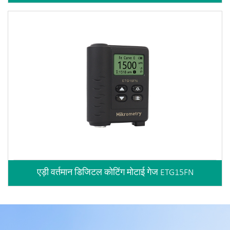
एड़ी वर्तमान डिजिटल कोटिंग मोटाई गेज ETG15FN