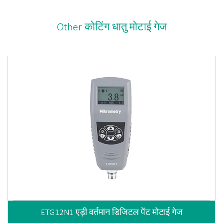
Other कोटिंग धातु मोटाई गेज
ETG12N1 एड़ी वर्तमान डिजिटल पेंट मोटाई गेज