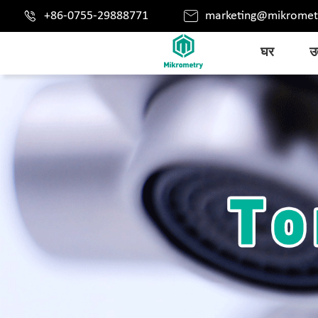


+86-0755-29888771
marketing@mikromet
घर
उत