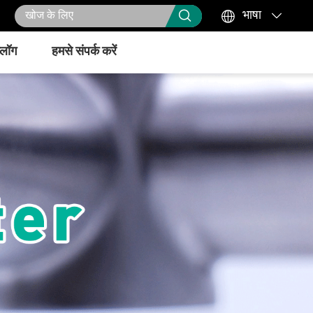



भाषा
्लॉग
हमसे संपर्क करें