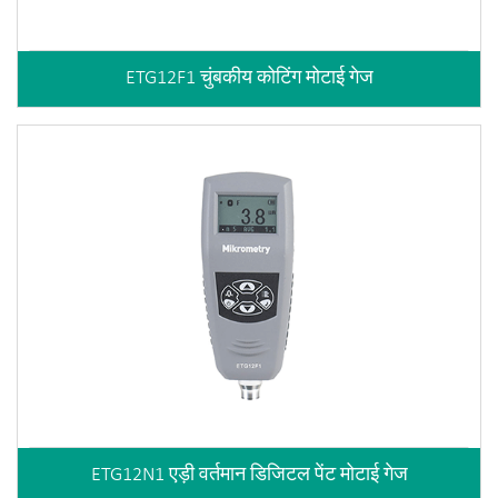
ETG12F1 चुंबकीय कोटिंग मोटाई गेज
ETG12N1 एड़ी वर्तमान डिजिटल पेंट मोटाई गेज