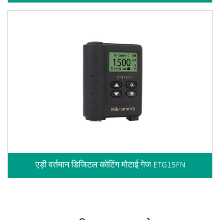
एड़ी वर्तमान डिजिटल कोटिंग मोटाई गेज ETG15FN