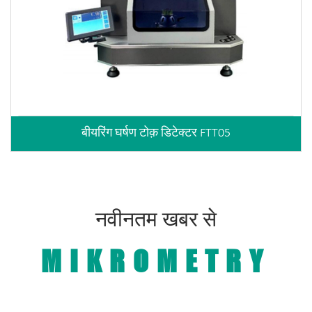
बीयरिंग घर्षण टोक़ डिटेक्टर FTT05
नवीनतम खबर से
MIKROMETRY