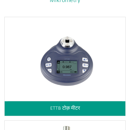
Mikrometry
ETTB टोक़ मीटर