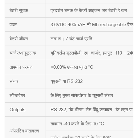
बैटरी सूचक
प्रदर्शन चमक के बैटरी आइकन जब बैटरी है कम
पावर
3.6VDC 400mAH नी-Mh rechargeable बैटरी
बैटरी जीवन
लगभग। 7 घंटे चार्ज प्रति
चार्जर/अनुकूलक
यूनिवर्सल यूएसबी/बी. एम. चार्जर, इनपुट: 110 ~ 24
तापमान प्रभाव
<0.03% एफएस प्रति °C
संचार
यूएसबी या RS-232
सॉफ्टवेयर
के लिए मुफ्त सॉफ्टवेयर के यूएसबी संचार
Outputs
RS-232, "के भीतर" सेट बिंदु उत्पादन, "के तहत या से
तापमान:-40 करने के लिए 10 °C
ऑपरेटिंग वातावरण
सापेक्ष आर्द्रता: 20 करने के लिए 80%