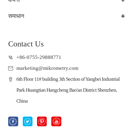
समाधान
Contact Us
+86-0755-29888771
marketing@mikrometry.com
6th Floor 11# building 3th Section of Yangbei Industrial
Park Huangtian Hangcheng Bao'an District Shenzhen,
China



