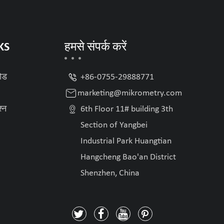
KS
हमसे संपर्क करें

ोड
+86-0755-29888771

marketing@mikrometry.com

श्न
6th Floor 11# building 3th
Section of Yangbei
Industrial Park Huangtian
Hangcheng Bao'an District
Shenzhen, China



