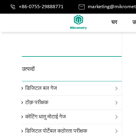


+86-0755-29888771
marketing@mikromet
घर
उत
उत्पादों
डिजिटल बल गेज

टोक़ परीक्षक

कोटिंग धातु मोटाई गेज

डिजिटल पोर्टेबल कठोरता परीक्षक
