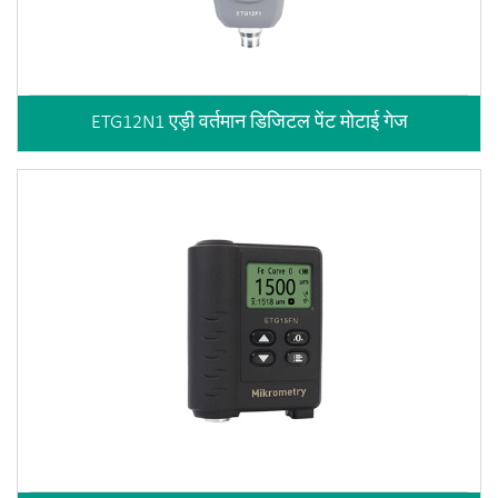
ETG12N1 एड़ी वर्तमान डिजिटल पेंट मोटाई गेज