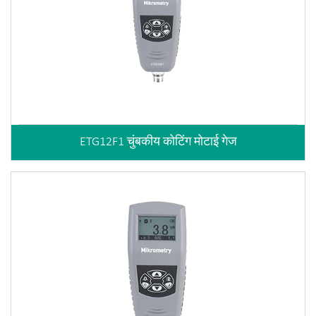
ETG12F1 चुंबकीय कोटिंग मोटाई गेज