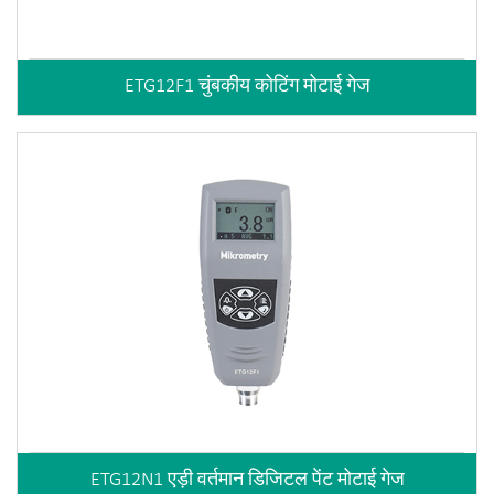
ETG12F1 चुंबकीय कोटिंग मोटाई गेज
ETG12N1 एड़ी वर्तमान डिजिटल पेंट मोटाई गेज