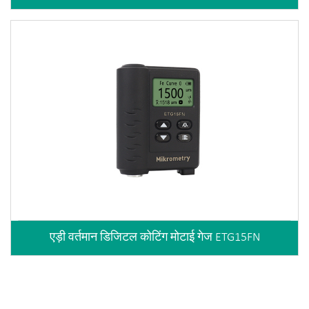
एड़ी वर्तमान डिजिटल कोटिंग मोटाई गेज ETG15FN