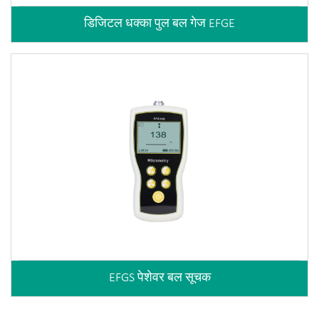
डिजिटल धक्का पुल बल गेज EFGE
EFGS पेशेवर बल सूचक