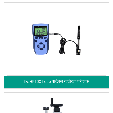
DoHP100 Leeb पोर्टेबल कठोरता परीक्षक