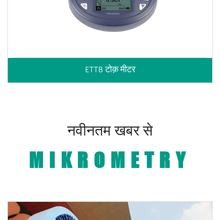
ETTB टोक़ मीटर
नवीनतम खबर से
MIKROMETRY