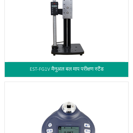
EST-FG1V मैनुअल बल माप परीक्षण स्टैंड