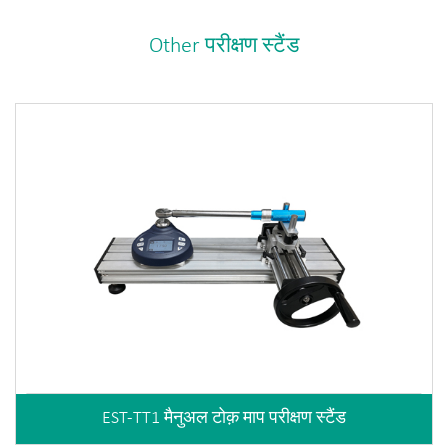
Other परीक्षण स्टैंड
EST-TT1 मैनुअल टोक़ माप परीक्षण स्टैंड