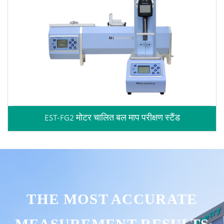
EST-FG2 मोटर चालित बल माप परीक्षण स्टैंड
THE MOST ACCURATE