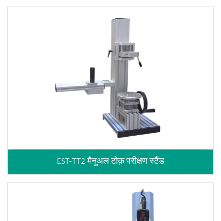
EST-TT2 मैनुअल टोक़ परीक्षण स्टैंड