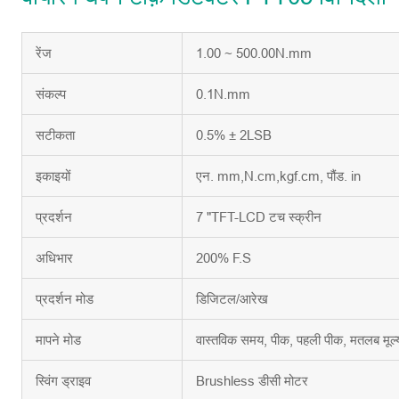
रेंज
1.00 ~ 500.00N.mm
संकल्प
0.1N.mm
सटीकता
0.5% ± 2LSB
इकाइयों
एन. mm,N.cm,kgf.cm, पौंड. in
प्रदर्शन
7 "TFT-LCD टच स्क्रीन
अधिभार
200% F.S
प्रदर्शन मोड
डिजिटल/आरेख
मापने मोड
वास्तविक समय, पीक, पहली पीक, मतलब मूल्
स्विंग ड्राइव
Brushless डीसी मोटर