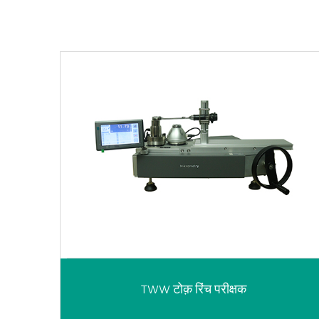
TWW टोक़ रिंच परीक्षक