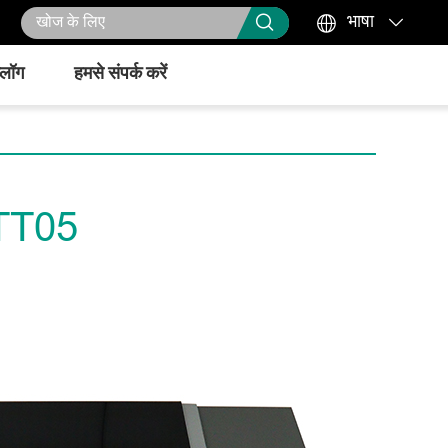



भाषा
्लॉग
हमसे संपर्क करें
 FTT05