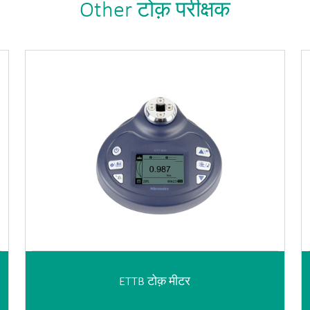
Other टोक़ परीक्षक
ETTB टोक़ मीटर