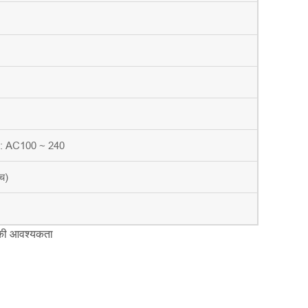
ुट: AC100 ~ 240
च)
 की आवश्यकता