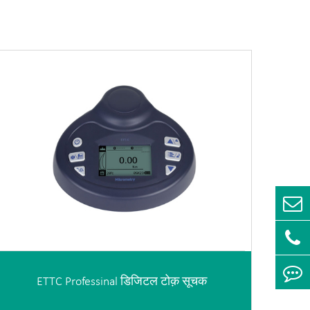
ETTC Professinal डिजिटल टोक़ सूचक