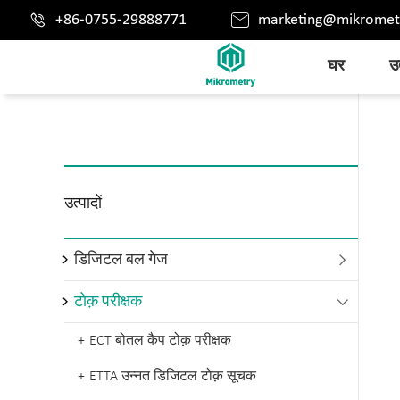


+86-0755-29888771
marketing@mikromet
घर
उत
उत्पादों
डिजिटल बल गेज

टोक़ परीक्षक

ECT बोतल कैप टोक़ परीक्षक
ETTA उन्नत डिजिटल टोक़ सूचक