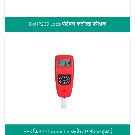
DoHP200 Leeb पोर्टेबल कठोरता परीक्षक
EHS किनारे Durometer कठोरता परीक्षक इकाई