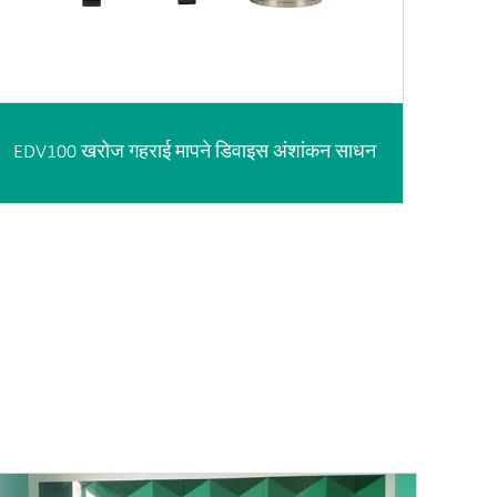
EDV100 खरोज गहराई मापने डिवाइस अंशांकन साधन