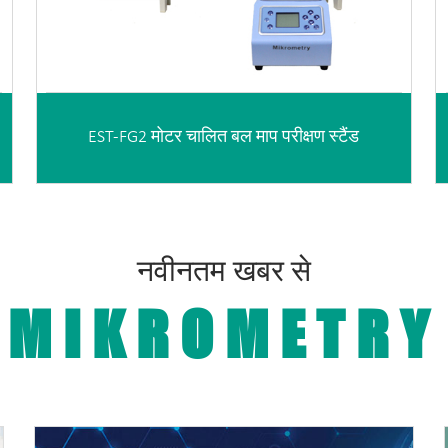
EST-FG2 मोटर चालित बल माप परीक्षण स्टैंड
नवीनतम खबर से
MIKROMETRY