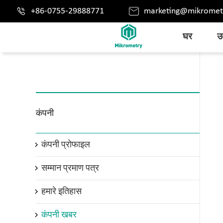


+86-0755-29888771
marketing@mikromet
घर
उत
कंपनी
कंपनी प्रोफाइल

सम्मान प्रमाण पत्र

हमारे इतिहास

कंपनी खबर
