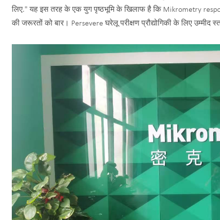
लिए." यह इस तरह के एक युग पृष्ठभूमि के खिलाफ है कि Mikrometry resp
की जरूरतों को बार। Persevere घरेलू परीक्षण प्रौद्योगिकी के लिए उम्मीद स्